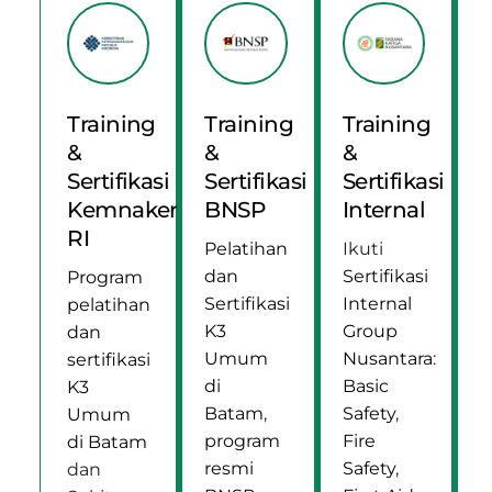
Training
Training
Training
&
&
&
Sertifikasi
Sertifikasi
Sertifikasi
Kemnaker
BNSP
Internal
RI
Pelatihan
Ikuti
dan
Sertifikasi
Program
Sertifikasi
Internal
pelatihan
K3
Group
dan
Umum
Nusantara
:
sertifikasi
di
Basic
K3
Batam
,
Safety
,
Umum
program
Fire
di Batam
resmi
Safety
,
dan