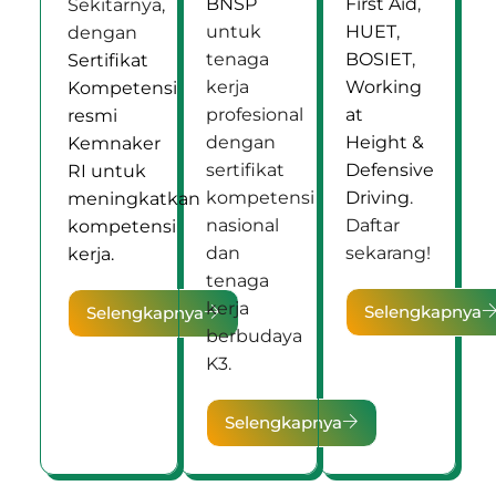
BNSP
First Aid
,
Sekitarnya,
untuk
HUET
,
dengan
tenaga
BOSIET
,
Sertifikat
kerja
Working
Kompetensi
profesional
at
resmi
dengan
Height &
Kemnaker
sertifikat
Defensive
RI untuk
kompetensi
Driving
.
meningkatkan
nasional
Daftar
kompetensi
dan
sekarang!
kerja.
tenaga
kerja
Selengkapnya
Selengkapnya
berbudaya
K3.
Selengkapnya