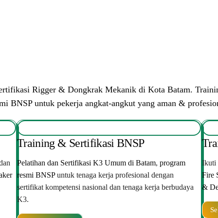
ertifikasi Rigger & Dongkrak Mekanik di Kota Batam. Traini
smi BNSP untuk pekerja angkat-angkut yang aman & profesion
Training & Sertifikasi BNSP
Tra
dan
Pelatihan dan Sertifikasi K3 Umum di Batam
,
program
Ikuti
aker
resmi BNSP
untuk tenaga kerja profesional dengan
Fire 
sertifikat kompetensi nasional dan tenaga kerja berbudaya
& De
K3.
Se