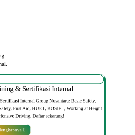
ng
al.
ining & Sertifikasi Internal
Sertifikasi Internal Group Nusantara
:
Basic Safety
,
Safety
,
First Aid
,
HUET
,
BOSIET
,
Working at Height
fensive Driving
. Daftar sekarang!
lengkapnya