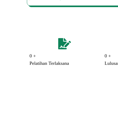
0
+
0
+
Pelatihan Terlaksana
Lulus