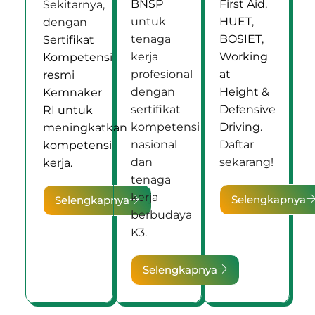
BNSP
First Aid
,
Sekitarnya,
untuk
HUET
,
dengan
tenaga
BOSIET
,
Sertifikat
kerja
Working
Kompetensi
profesional
at
resmi
dengan
Height &
Kemnaker
sertifikat
Defensive
RI untuk
kompetensi
Driving
.
meningkatkan
nasional
Daftar
kompetensi
dan
sekarang!
kerja.
tenaga
kerja
Selengkapnya
Selengkapnya
berbudaya
K3.
Selengkapnya