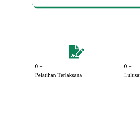
0
+
0
+
Pelatihan Terlaksana
Lulus