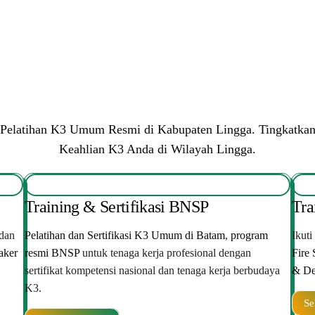
Pelatihan K3 Umum Resmi di Kabupaten Lingga. Tingkatka
Keahlian K3 Anda di Wilayah Lingga.
Training & Sertifikasi BNSP
Tra
dan
Pelatihan dan Sertifikasi K3 Umum di Batam
,
program
Ikuti
aker
resmi BNSP
untuk tenaga kerja profesional dengan
Fire 
sertifikat kompetensi nasional dan tenaga kerja berbudaya
& De
K3.
Se