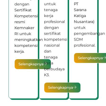
untuk
PT
dengan
tenaga
Sarana
Sertifikat
kerja
Katiga
Kompetensi
profesional
Nusantara)
resmi
dengan
untuk
Kemnaker
sertifikat
pengembangan
RI untuk
kompetensi
SDM
meningkatkan
nasional
profesional.
kompetensi
dan
kerja.
tenaga
Selengkapnya
kerja
Selengkapnya
berbudaya
K3.
Selengkapnya