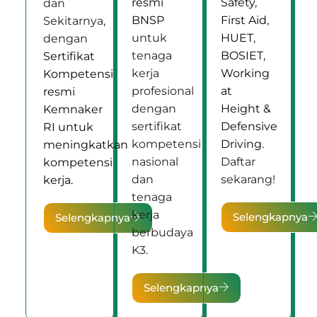
resmi
Safety
,
dan
BNSP
First Aid
,
Sekitarnya,
untuk
HUET
,
dengan
tenaga
BOSIET
,
Sertifikat
kerja
Working
Kompetensi
profesional
at
resmi
dengan
Height &
Kemnaker
sertifikat
Defensive
RI untuk
kompetensi
Driving
.
meningkatkan
nasional
Daftar
kompetensi
dan
sekarang!
kerja.
tenaga
kerja
Selengkapnya
Selengkapnya
berbudaya
K3.
Selengkapnya