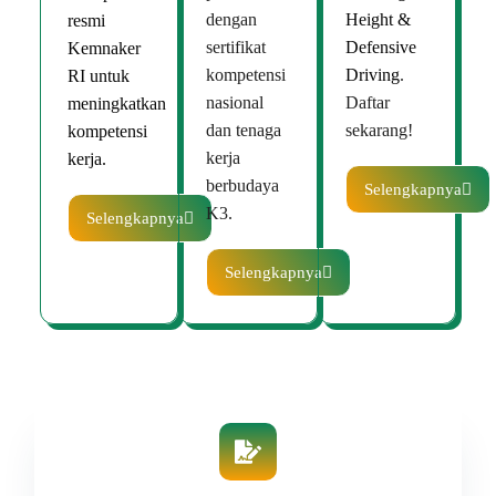
dengan
Height &
resmi
sertifikat
Defensive
Kemnaker
kompetensi
Driving
.
RI untuk
nasional
Daftar
meningkatkan
dan tenaga
sekarang!
kompetensi
kerja
kerja.
berbudaya
Selengkapnya
K3.
Selengkapnya
Selengkapnya