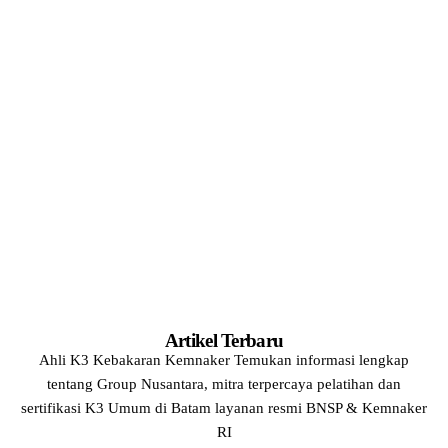
"Quality Training. Certified
Results. Real Impact."
Artikel Terbaru
Ahli K3 Kebakaran Kemnaker
Temukan informasi lengkap
tentang
Group Nusantara
, mitra terpercaya
pelatihan dan
sertifikasi K3 Umum di Batam layanan resmi BNSP & Kemnaker
RI