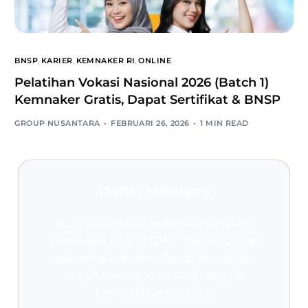
BNSP
,
KARIER
,
KEMNAKER RI
,
ONLINE
Pelatihan Vokasi Nasional 2026 (Batch 1)
Kemnaker Gratis, Dapat Sertifikat & BNSP
GROUP NUSANTARA
FEBRUARI 26, 2026
1 MIN READ
Daftar Sekarang
Ikuti pelatihan & sertifikasi K3 resmi
Kemnaker RI & BNSP
di Batam. Daftar
sekarang bersama Group Nusantara
untuk tenaga kerja kompeten &
bersertifikat nasional.