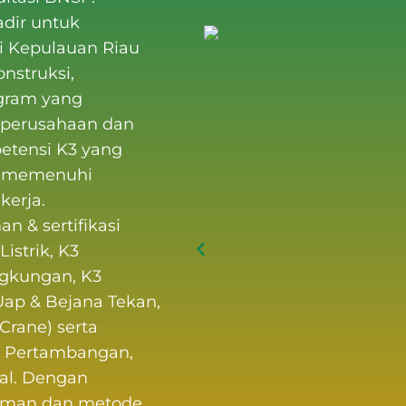
adir untuk
i Kepulauan Riau
onstruksi,
ogram yang
 perusahaan dan
etensi K3
yang
us memenuhi
kerja.
an & sertifikasi
 Listrik, K3
ngkungan, K3
Uap & Bejana Tekan,
Crane) serta
, Pertambangan,
al. Dengan
laman dan metode