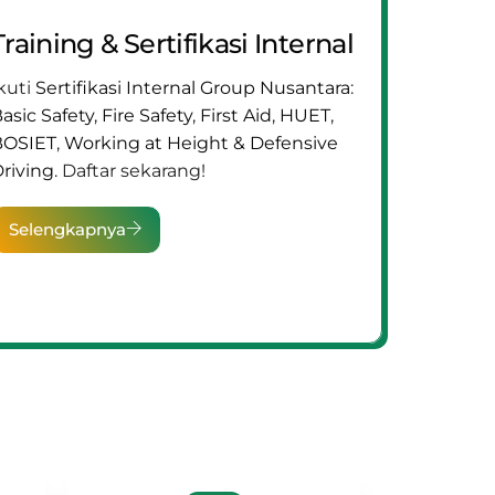
Training & Sertifikasi Internal
kuti
Sertifikasi Internal Group Nusantara
:
asic Safety
,
Fire Safety
,
First Aid
,
HUET
,
BOSIET
,
Working at Height & Defensive
riving
. Daftar sekarang!
Selengkapnya