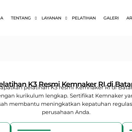
DA
TENTANG
LAYANAN
PELATIHAN
GALERI
AR
elatihan K3 Resmi Kemnaker RI di Bat
apatkan pelatihan K3 resmi Kemnaker RI di Bat
ngan kurikulum lengkap. Sertifikat Kemnaker y
sah membantu meningkatkan kepatuhan regulas
perusahaan Anda.