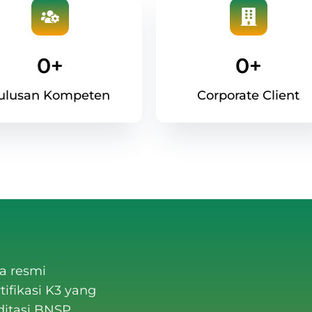
0
+
0
+
ulusan Kompeten
Corporate Client
a resmi
ifikasi K3 yang
ditasi BNSP
.