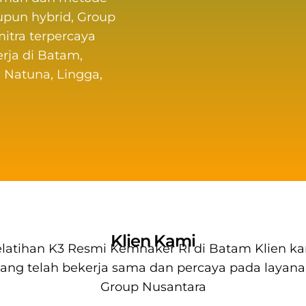
upun hybrid,
Group
itra terpercaya
rja di Batam,
 Natuna, Lingga,
Klien Kami
latihan K3 Resmi Kemnaker RI di Batam
Klien k
ang telah bekerja sama dan percaya pada layan
Group Nusantara