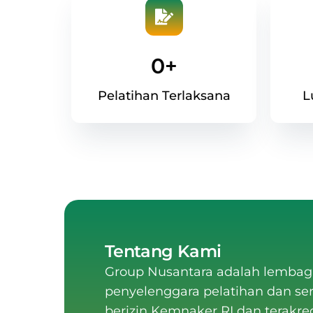
0
+
Pelatihan Terlaksana
L
Tentang Kami
Group Nusantara
adalah
lembag
penyelenggara pelatihan dan sert
berizin Kemnaker RI dan terakre