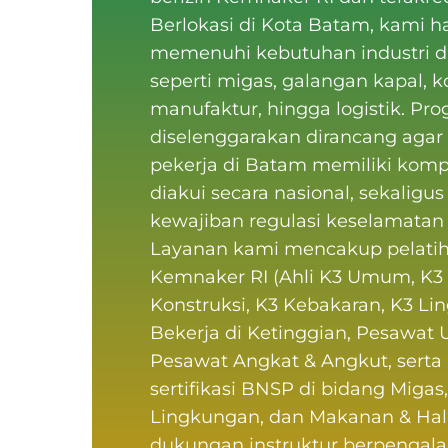
Berlokasi di Kota Batam
, kami h
memenuhi kebutuhan industri d
seperti migas, galangan kapal, k
manufaktur, hingga logistik. Pr
diselenggarakan dirancang agar
pekerja di Batam memiliki
komp
diakui secara nasional, sekalig
kewajiban regulasi keselamatan 
Layanan kami mencakup
pelatih
Kemnaker RI
(
Ahli K3 Umum
, K3
Konstruksi, K3 Kebakaran, K3 Li
Bekerja di Ketinggian, Pesawat 
Pesawat Angkat & Angkut, serta 
sertifikasi BNSP
di bidang Migas
Lingkungan, dan Makanan & Hal
dukungan instruktur berpenga