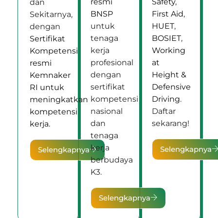
resmi
Safety
,
dan
BNSP
First Aid
,
Sekitarnya,
untuk
HUET
,
dengan
tenaga
BOSIET
,
Sertifikat
kerja
Working
Kompetensi
profesional
at
resmi
dengan
Height &
Kemnaker
sertifikat
Defensive
RI untuk
kompetensi
Driving
.
meningkatkan
nasional
Daftar
kompetensi
dan
sekarang!
kerja.
tenaga
kerja
Selengkapnya
Selengkapnya
berbudaya
K3.
Selengkapnya