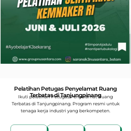
Pelatihan Petugas Penyelamat Ruang
Terbatas di Tanjungpinang
Ikuti pelatihan Petugas Penyelamat Ruang
Terbatas di Tanjungpinang. Program resmi untuk
tenaga kerja industri yang berkompeten.