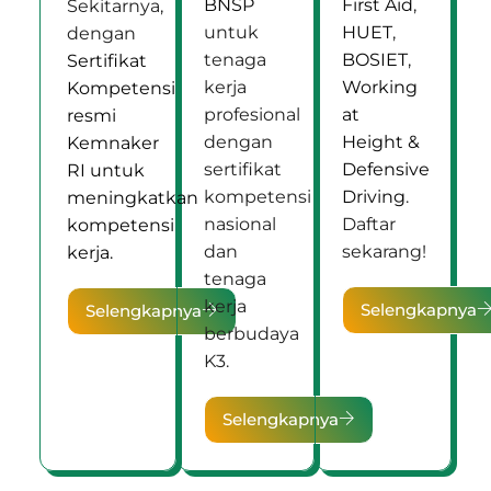
BNSP
First Aid
,
Sekitarnya,
untuk
HUET
,
dengan
tenaga
BOSIET
,
Sertifikat
kerja
Working
Kompetensi
profesional
at
resmi
dengan
Height &
Kemnaker
sertifikat
Defensive
RI untuk
kompetensi
Driving
.
meningkatkan
nasional
Daftar
kompetensi
dan
sekarang!
kerja.
tenaga
kerja
Selengkapnya
Selengkapnya
berbudaya
K3.
Selengkapnya