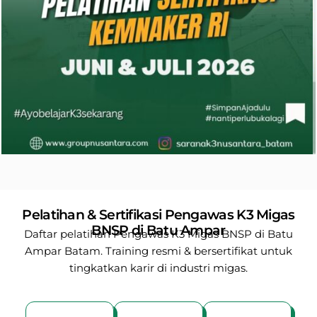
Pelatihan & Sertifikasi Pengawas K3 Migas
BNSP di Batu Ampar
Daftar pelatihan Pengawas K3 Migas BNSP di Batu
Ampar Batam. Training resmi & bersertifikat untuk
tingkatkan karir di industri migas.