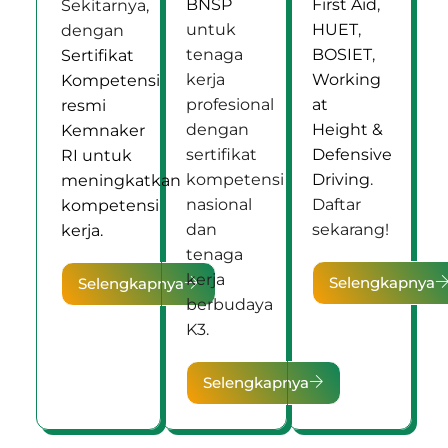
BNSP
First Aid
,
Sekitarnya,
untuk
HUET
,
dengan
tenaga
BOSIET
,
Sertifikat
kerja
Working
Kompetensi
profesional
at
resmi
dengan
Height &
Kemnaker
sertifikat
Defensive
RI untuk
kompetensi
Driving
.
meningkatkan
nasional
Daftar
kompetensi
dan
sekarang!
kerja.
tenaga
kerja
Selengkapnya
Selengkapnya
berbudaya
K3.
Selengkapnya