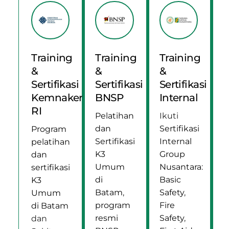
Training
Training
Training
&
&
&
Sertifikasi
Sertifikasi
Sertifikasi
Kemnaker
BNSP
Internal
RI
Pelatihan
Ikuti
dan
Sertifikasi
Program
Sertifikasi
Internal
pelatihan
K3
Group
dan
Umum
Nusantara
:
sertifikasi
di
Basic
K3
Batam
,
Safety
,
Umum
program
Fire
di Batam
resmi
Safety
,
dan