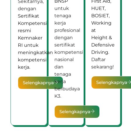
BNSP
First Aid
,
Sekitarnya,
untuk
HUET
,
dengan
tenaga
BOSIET
,
Sertifikat
kerja
Working
Kompetensi
profesional
at
resmi
dengan
Height &
Kemnaker
sertifikat
Defensive
RI untuk
kompetensi
Driving
.
meningkatkan
nasional
Daftar
kompetensi
dan
sekarang!
kerja.
tenaga
kerja
Selengkapnya
Selengkapnya
berbudaya
K3.
Selengkapnya