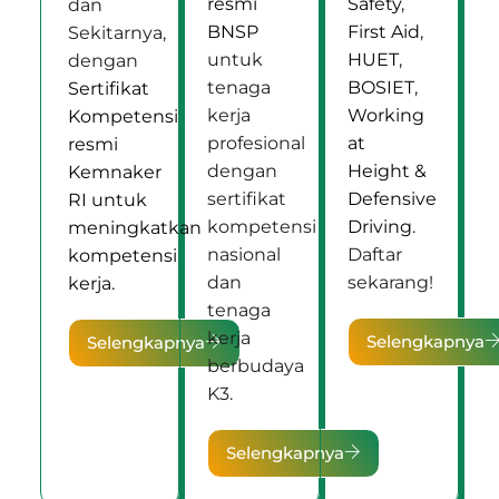
resmi
Safety
,
dan
BNSP
First Aid
,
Sekitarnya,
untuk
HUET
,
dengan
tenaga
BOSIET
,
Sertifikat
kerja
Working
Kompetensi
profesional
at
resmi
dengan
Height &
Kemnaker
sertifikat
Defensive
RI untuk
kompetensi
Driving
.
meningkatkan
nasional
Daftar
kompetensi
dan
sekarang!
kerja.
tenaga
kerja
Selengkapnya
Selengkapnya
berbudaya
K3.
Selengkapnya