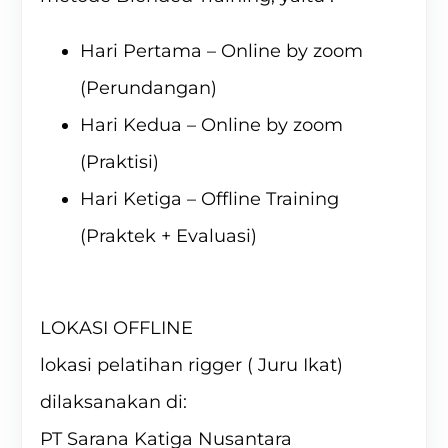
Hari Pertama – Online by zoom
(Perundangan)
Hari Kedua – Online by zoom
(Praktisi)
Hari Ketiga –
Offline
Training
(Praktek + Evaluasi)
LOKASI OFFLINE
lokasi pelatihan rigger ( Juru Ikat)
dilaksanakan di:
PT Sarana Katiga Nusantara