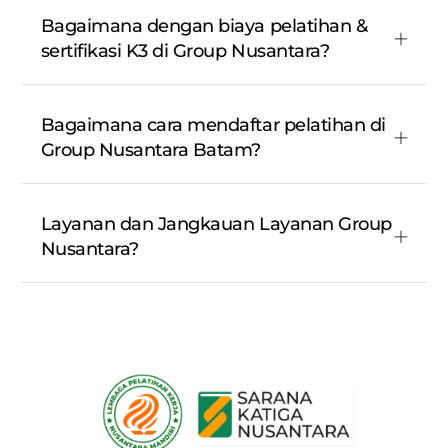
Bagaimana dengan biaya pelatihan &
sertifikasi K3 di Group Nusantara?
Bagaimana cara mendaftar pelatihan di
Group Nusantara Batam?
Layanan dan Jangkauan Layanan Group
Nusantara?