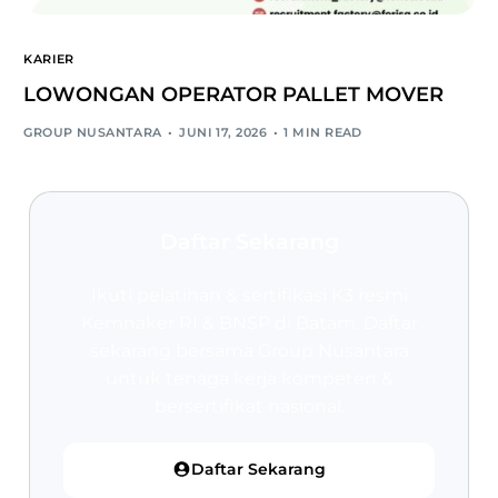
KARIER
LOWONGAN OPERATOR PALLET MOVER
GROUP NUSANTARA
JUNI 17, 2026
1 MIN READ
Daftar Sekarang
Ikuti pelatihan & sertifikasi K3 resmi
Kemnaker RI & BNSP
di Batam. Daftar
sekarang bersama Group Nusantara
untuk tenaga kerja kompeten &
bersertifikat nasional.
Daftar Sekarang