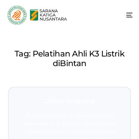
Tag:
Pelatihan Ahli K3 Listrik
diBintan
Daftar Sekarang
Ikuti pelatihan & sertifikasi K3 resmi
Kemnaker RI & BNSP
di Batam. Daftar
sekarang bersama Group Nusantara