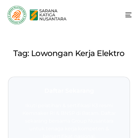
Tag:
Lowongan Kerja Elektro
Daftar Sekarang
Ikuti pelatihan & sertifikasi K3 resmi
Kemnaker RI & BNSP
di Batam. Daftar
sekarang bersama Group Nusantara
untuk tenaga kerja kompeten &
bersertifikat nasional.