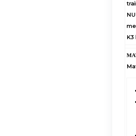
tra
NU
men
K3 
MA
Mat