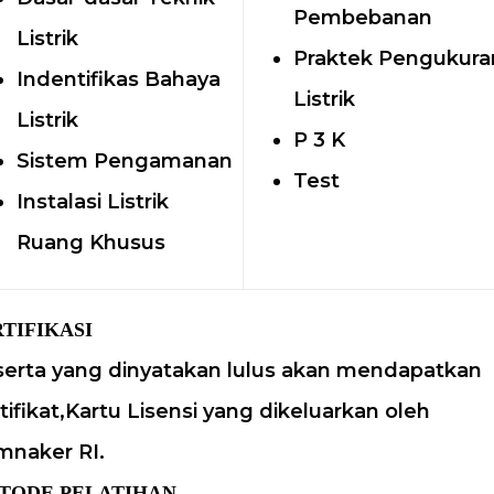
Pembebanan
Listrik
Praktek Pengukura
Indentifikas Bahaya
Listrik
Listrik
P 3 K
Sistem Pengamanan
Test
Instalasi Listrik
Ruang Khusus
RTIFIKASI
erta yang dinyatakan lulus akan mendapatkan
tifikat,Kartu Lisensi yang dikeluarkan oleh
mnaker RI.
TODE PELATIHAN