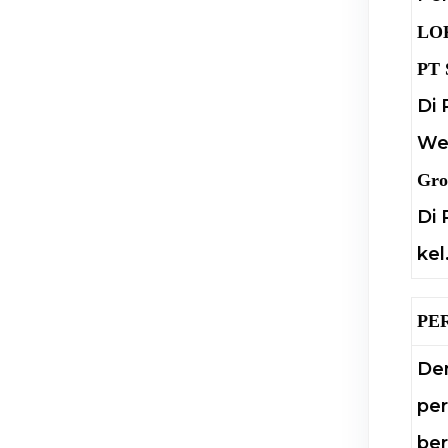
LO
PT 
Di 
Wes
Gro
Di 
kel
PE
Den
per
ber