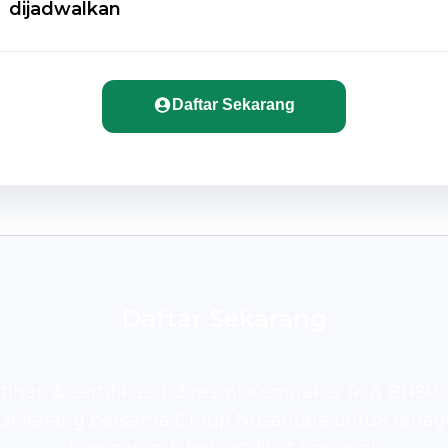
dijadwalkan
Daftar Sekarang
Daftar Sekarang
atihan & sertifikasi K3 resmi Kemnaker RI & BNSP
 sekarang bersama Group Nusantara untuk tenag