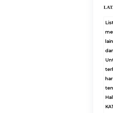
LAT
Lis
me
lai
dan
Un
ter
har
ten
Hal
KA