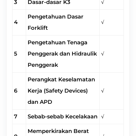
3
Dasar-dasar K3
√
Pengetahuan Dasar
4
√
Forklift
Pengetahuan Tenaga
5
Penggerak dan Hidraulik
√
Penggerak
Perangkat Keselamatan
6
Kerja (Safety Devices)
√
dan APD
7
Sebab-sebab Kecelakaan
√
Memperkirakan Berat