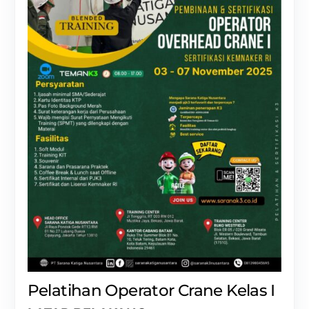
Pelatihan Operator Crane Kelas I