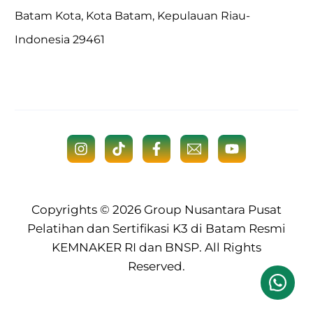
Batam Kota, Kota Batam, Kepulauan Riau-
Indonesia 29461
Copyrights © 2026
Group Nusantara
Pusat
Pelatihan dan Sertifikasi K3 di Batam Resmi
KEMNAKER RI dan BNSP
. All Rights
Reserved.
Developed by Dibuat oleh
Mulaiweb.com
–
Jasa Pembuatan Website
Kontak Kami