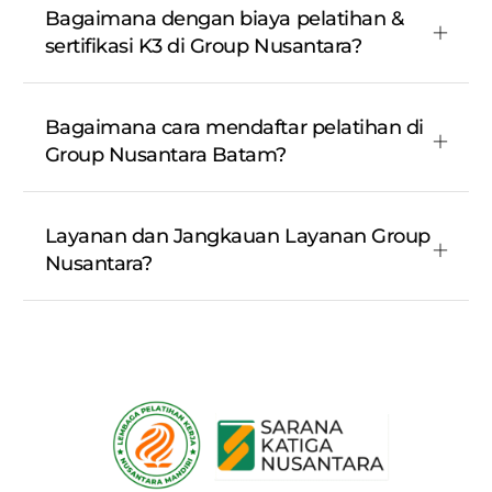
Bagaimana dengan biaya pelatihan &
sertifikasi K3 di Group Nusantara?
Bagaimana cara mendaftar pelatihan di
Group Nusantara Batam?
Layanan dan Jangkauan Layanan Group
Nusantara?