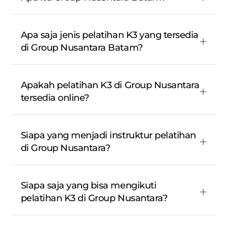
Apa saja jenis pelatihan K3 yang tersedia
di Group Nusantara Batam?
Apakah pelatihan K3 di Group Nusantara
tersedia online?
Siapa yang menjadi instruktur pelatihan
di Group Nusantara?
Siapa saja yang bisa mengikuti
pelatihan K3 di Group Nusantara?