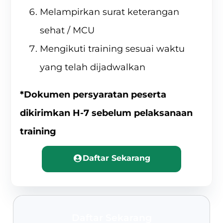
Melampirkan surat keterangan
sehat / MCU
Mengikuti training sesuai waktu
yang telah dijadwalkan
*Dokumen persyaratan peserta
dikirimkan H-7 sebelum pelaksanaan
training
Daftar Sekarang
Daftar Sekarang